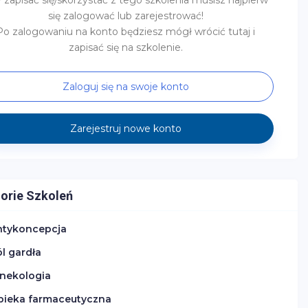
 zapisać się/skorzystać z tego szkolenia musisz najpierw
się zalogować lub zarejestrować!
Po zalogowaniu na konto będziesz mógł wrócić tutaj i
zapisać się na szkolenie.
Zaloguj się na swoje konto
Zarejestruj nowe konto
orie Szkoleń
ntykoncepcja
l gardła
inekologia
pieka farmaceutyczna