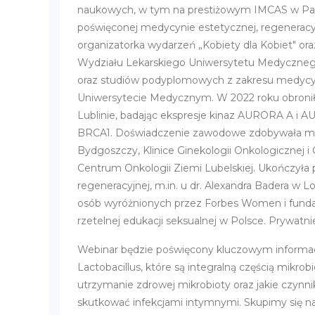
naukowych, w tym na prestiżowym IMCAS w Paryż
poświęconej medycynie estetycznej, regeneracyj
organizatorka wydarzeń „Kobiety dla Kobiet" or
Wydziału Lekarskiego Uniwersytetu Medyczneg
oraz studiów podyplomowych z zakresu medycy
Uniwersytecie Medycznym. W 2022 roku obroni
Lublinie, badając ekspresje kinaz AURORA A i AU
BRCA1. Doświadczenie zawodowe zdobywała m.in
Bydgoszczy, Klinice Ginekologii Onkologicznej i 
Centrum Onkologii Ziemi Lubelskiej. Ukończyła p
regeneracyjnej, m.in. u dr. Alexandra Badera w L
osób wyróżnionych przez Forbes Women i fund
rzetelnej edukacji seksualnej w Polsce. Prywatni
Webinar będzie poświęcony kluczowym informac
Lactobacillus, które są integralną częścią mikro
utrzymanie zdrowej mikrobioty oraz jakie czynn
skutkować infekcjami intymnymi. Skupimy się na 