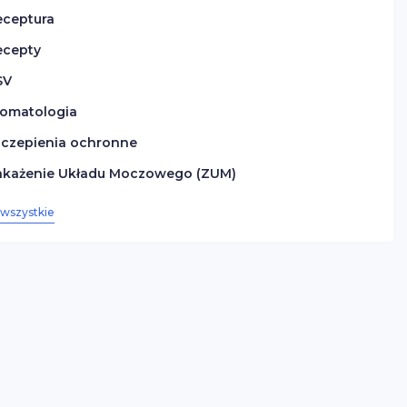
eceptura
ecepty
SV
tomatologia
zczepienia ochronne
akażenie Układu Moczowego (ZUM)
wszystkie