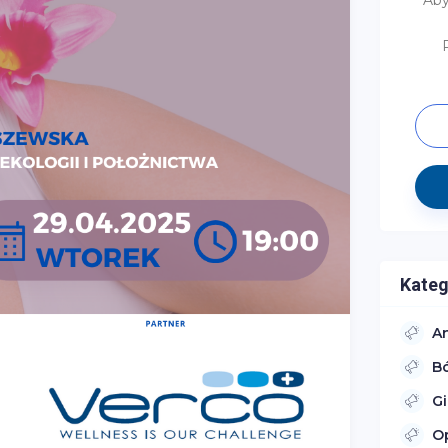
Aby
Kateg
A
Bó
G
O