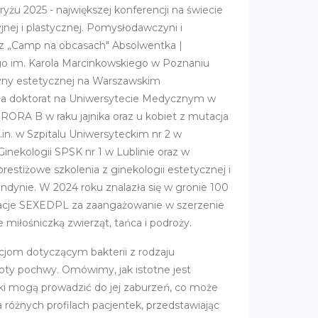
u 2025 - największej konferencji na świecie
nej i plastycznej. Pomysłodawczyni i
az „Camp na obcasach" Absolwentka |
o im. Karola Marcinkowskiego w Poznaniu
ny estetycznej na Warszawskim
ła doktorat na Uniwersytecie Medycznym w
RORA B w raku jajnika oraz u kobiet z mutacja
. w Szpitalu Uniwersyteckim nr 2 w
Ginekologii SPSK nr 1 w Lublinie oraz w
restiżowe szkolenia z ginekologii estetycznej i
ondynie. W 2024 roku znalazła się w gronie 100
acje SEXEDPL za zaangażowanie w szerzenie
e miłośniczką zwierząt, tańca i podroży.
jom dotyczącym bakterii z rodzaju
bioty pochwy. Omówimy, jak istotne jest
iki mogą prowadzić do jej zaburzeń, co może
różnych profilach pacjentek, przedstawiając