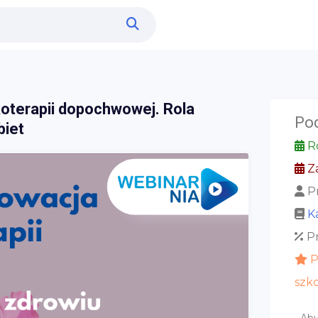
koterapii dopochwowej. Rola
Po
biet
Ro
Za
Pr
K
Pr
P
szko