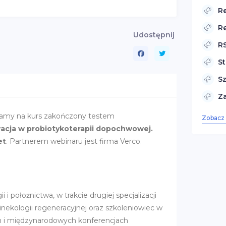
R
R
Udostępnij
R
S
S
Z
amy na kurs zakończony testem
Zobacz 
acja w probiotykoterapii dopochwowej.
et
. Partnerem webinaru jest firma Verco.
i położnictwa, w trakcie drugiej specjalizacji
ginekologii regeneracyjnej oraz szkoleniowiec w
h i międzynarodowych konferencjach