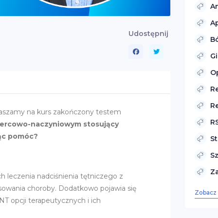
A
Ap
Udostępnij
Bó
G
O
R
R
praszamy na kurs zakończony testem
R
 sercowo-naczyniowym stosujący
cąc pomóc?
S
S
Z
leczenia nadciśnienia tętniczego z
sowania choroby. Dodatkowo pojawia się
Zobacz 
T opcji terapeutycznych i ich