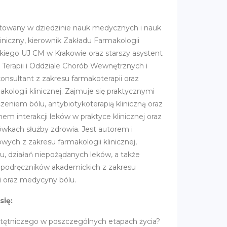
litowany w dziedzinie nauk medycznych i nauk
liniczny, kierownik Zakładu Farmakologii
skiego UJ CM w Krakowie oraz starszy asystent
j Terapii i Oddziale Chorób Wewnętrznych i
konsultant z zakresu farmakoterapii oraz
akologii klinicznej. Zajmuje się praktycznymi
eniem bólu, antybiotykoterapią kliniczną oraz
m interakcji leków w praktyce klinicznej oraz
kach służby zdrowia. Jest autorem i
ych z zakresu farmakologii klinicznej,
lu, działań niepożądanych leków, a także
i 4 podręczników akademickich z zakresu
ii oraz medycyny bólu.
się:
ia tętniczego w poszczególnych etapach życia?