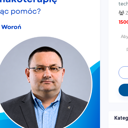
tec
Z
150
Aby
Kateg