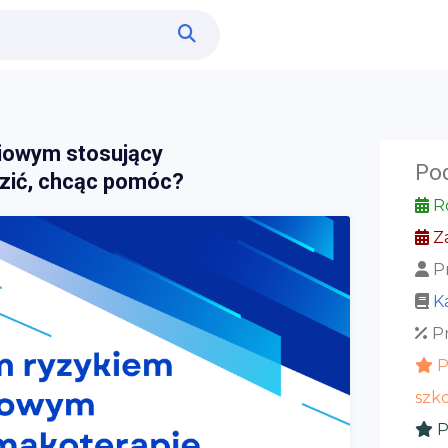
iowym stosujący
Po
dzić, chcąc pomóc?
Ro
Za
Pr
K
Pr
P
szko
P