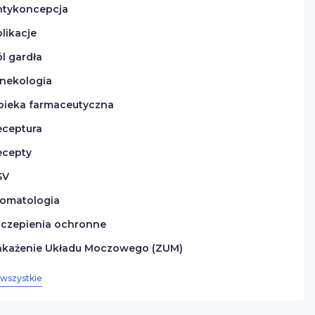
ntykoncepcja
likacje
l gardła
inekologia
pieka farmaceutyczna
eceptura
ecepty
SV
tomatologia
zczepienia ochronne
akażenie Układu Moczowego (ZUM)
wszystkie