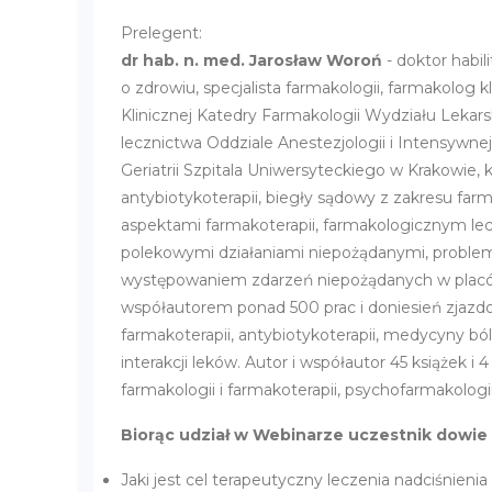
Prelegent:
dr hab. n. med. Jarosław Woroń
- doktor habi
o zdrowiu, specjalista farmakologii, farmakolog k
Klinicznej Katedry Farmakologii Wydziału Lekar
lecznictwa Oddziale Anestezjologii i Intensywne
Geriatrii Szpitala Uniwersyteckiego w Krakowie, 
antybiotykoterapii, biegły sądowy z zakresu farm
aspektami farmakoterapii, farmakologicznym lecz
polekowymi działaniami niepożądanymi, probleme
występowaniem zdarzeń niepożądanych w placów
współautorem ponad 500 prac i doniesień zjazdow
farmakoterapii, antybiotykoterapii, medycyny bó
interakcji leków. Autor i współautor 45 książek 
farmakologii i farmakoterapii, psychofarmakolog
Biorąc udział w Webinarze uczestnik dowie 
Jaki jest cel terapeutyczny leczenia nadciśnien